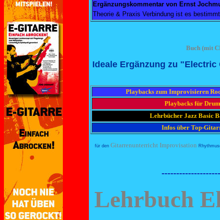
Ergänzungskommentar von Ernst Jochm
Theorie & Praxis Verbindung ist es bestimm
Buch (mit C
Ideale Ergänzung zu "Electric 
Playbacks zum Improvisieren Ro
Playbacks für Dru
Lehrbücher Jazz Basic B
Infos über Top-Gitar
Gitarrenunterricht
Improvisation
für den
Rhythmusgi
-------------------
Lehrbuch Ele