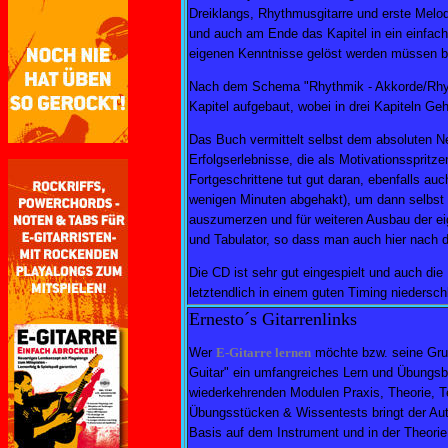
Dreiklangs, Rhythmusgitarre und erste Melod
und auch am Ende das Kapitel in ein einfac
eigenen Kenntnisse gelöst werden müssen b
Nach dem Schema "Rhythmik - Akkorde/Rhythmu
Kapitel aufgebaut, wobei in drei Kapiteln Geh
Das Buch vermittelt selbst dem absoluten Ne
Erfolgserlebnisse, die als Motivationsspritz
Fortgeschrittene tut gut daran, ebenfalls au
wenigen Minuten abgehakt), um dann selbst 
auszumerzen und für weiteren Ausbau der eige
und Tabulator, so dass man auch hier nach 
Die CD ist sehr gut eingespielt und auch d
letztendlich in einem guten Timing niedersch
Ernesto´s Gitarrenlinks
Wer
E-Gitarre lernen
möchte bzw. seine Grun
Guitar" ein umfangreiches Lern und Übungsbu
wiederkehrenden Modulen Praxis, Theorie, T
Übungsstücken & Wissentests bringt der Auto
Basis auf dem Instrument und in der Theorie