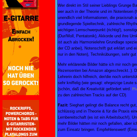
Wer direkt im Stil seiner Lieblings Grunge 
wer auch in der Theorie und im Notenlesen (
unendlich viel Informationen, die praxisnah 
grundlegende Spieltechnik, zahlreiche Rhyth
wichtigen Lernschwerpunkt (richtig!), sonst
(Dur/Moll, Pentatonik), Akkorde und ihre Umk
ist auch als Harmonielehre Grundlage speziel
der CD anbei), Notenschrift gut erklärt und 
nur in den Noten), Technikübungen, sehr gu
Mehr erklärende Bilder hätte ich mir noch gew
Rezensenten bei Amazon abgeschreckt..). Da u
Lehrerin doch hilfreich, der/die noch unters
sehr kniffelig (wie gesagt: ehrgeizige Leute
(schön, daß die Kreativität gefördert wird.
Pl
zu den zahlreichen Tracks auf der CD).
Fazit:
Sieghart gelingt die Balance recht gut
schlüssig und in Theorie & für die Praxis ei
Lernbereitschaft (es ist ein Arbeitsbuch!), 
mehr Bilder hätten mir noch gefallen, aber 
zum Einsatz bringen. Empfehlenswert! (Ern