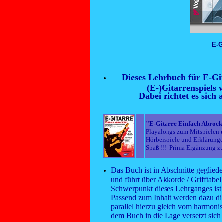
E-G
Dieses Lehrbuch für E-Git
(E-)Gitarrenspiels 
Dabei richtet es sich
"E-Gitarre Einfach Abroc
Playalongs zum Mitspielen u
Hörbeispiele und Erklärungen
Spaß !!! Prima Ergänzung zu 
Das Buch ist in Abschnitte gegliede
und führt über Akkorde / Grifftabe
Schwerpunkt dieses Lehrganges ist 
Passend zum Inhalt werden dazu die
parallel hierzu gleich vom harmoni
dem Buch in die Lage versetzt sich