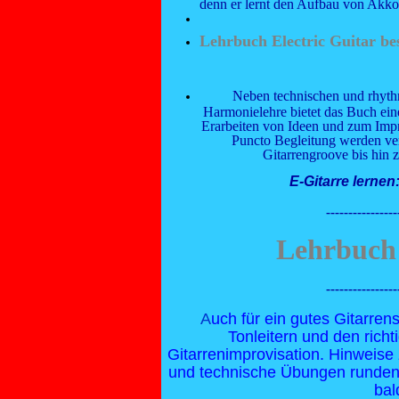
denn er lernt den Aufbau von Akkor
Lehrbuch Electric Guitar bes
Neben technischen und rhyth
Harmonielehre bietet das Buch ei
Erarbeiten von Ideen und zum Imp
Puncto Begleitung werden ve
Gitarrengroove bis hin 
E-Gitarre lerne
----------------
Lehrbuch 
----------------
A
uch für ein gutes Gitarre
Tonleitern und den richt
Gitarrenimprovisation. Hinweise
und technische Übungen runden
bal