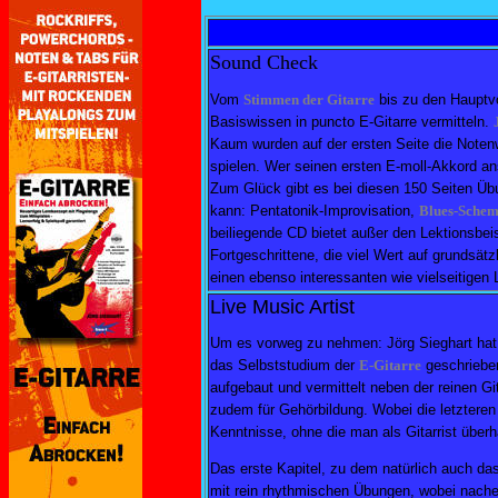
Sound Check
Vom
Stimmen der Gitarre
bis zu den Hauptvoi
Basiswissen in puncto E-Gitarre vermitteln.
Kaum wurden auf der ersten Seite die Noten
spielen. Wer seinen ersten E-moll-Akkord an
Zum Glück gibt es bei diesen 150 Seiten Übu
kann: Pentatonik-Improvisation,
Blues-Sche
beiliegende CD bietet außer den Lektionsbei
Fortgeschrittene, die viel Wert auf grundsätz
einen ebenso interessanten wie vielseitigen
Live Music Artist
Um es vorweg zu nehmen: Jörg Sieghart hat 
das Selbststudium der
E-Gitarre
geschrieben
aufgebaut und vermittelt neben der reinen Gi
zudem für Gehörbildung. Wobei die letztere
Kenntnisse, ohne die man als Gitarrist über
Das erste Kapitel, zu dem natürlich auch da
mit rein rhythmischen Übungen, wobei nache