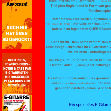
"E-Bass Ei
Bass interessiert ? Dann wäre
Titel plus Begleitband in Form von gr
Rockbassspiele
G
Unter diesem Link werden legendäre
Marshall JCM 800
(für viele der Rock-Amp 
(mit seinem legendären QUEEN-Sound)
Ganz ihrem Titel-Thema widmet sich f
erstklassige Lehrbücher für E-Gitarristen
vielem mehr - unbedingt mal 
Der Weg zum Sologitarre lernen kann ei
"Electric Guitar"...) kann jeder halbwegs
Es ist nicht immer einfach das gewünsc
Online-Gitarren-Laden
der
an, der eine
gebündelt darstellt - prima Service 
Ein spezielles E-Gitarre