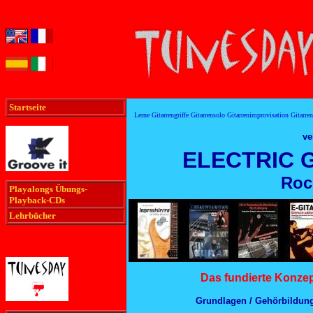
Startseite
Lerne Gitarrengriffe Gitarrensolo Gitarrenimprovisation Gitarre
ve
ELECTRIC G
Roc
Playalongs Übungs-
Playback-CDs
Lehrbücher
Das fundierte Konzep
Grundlagen / Gehörbildung 