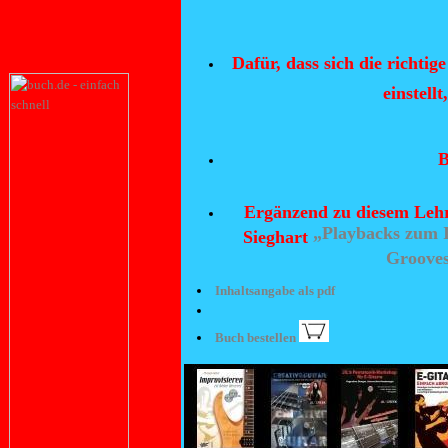
Dafür, dass sich die richti
einstell
B
Ergänzend zu diesem Lehr
„Playbacks zum I
Sieghart
Groove
Inhaltsangabe als pdf
Buch bestellen