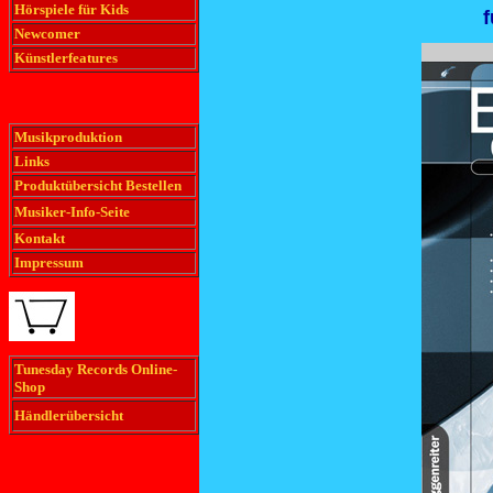
Hörspiele für Kids
f
Newcomer
Künstlerfeatures
Musikproduktion
Links
Produktübersicht Bestellen
Musiker-Info-Seite
Kontakt
Impressum
Tunesday Records Online-
Shop
Händlerübersicht